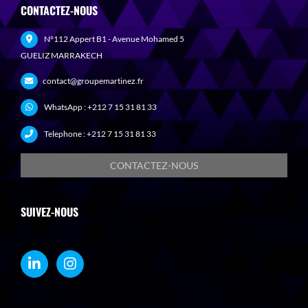
CONTACTEZ-NOUS
N°112 Appert B1 - Avenue Mohamed 5
GUELIZ MARRAKECH
contact@groupemartinez.fr
WhatsApp :
+212 7 15 31 81 33
Telephone :
+212 7 15 31 81 33
CONTACTEZ-NOUS
SUIVEZ-NOUS