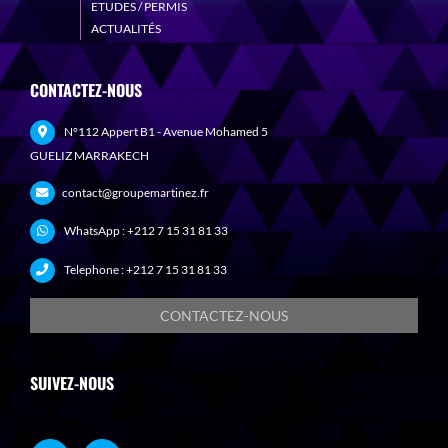
ETUDES / PERMIS
ACTUALITÉS
CONTACTEZ-NOUS
N°112 Appert B1 - Avenue Mohamed 5
GUELIZ MARRAKECH
contact@groupemartinez.fr
WhatsApp :
+212 7 15 31 81 33
Telephone :
+212 7 15 31 81 33
CONTACTEZ-NOUS
SUIVEZ-NOUS