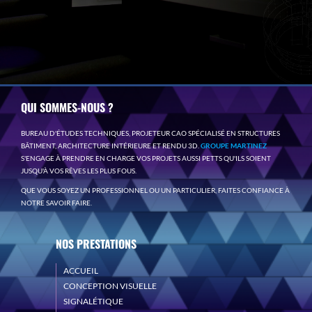
QUI SOMMES-NOUS ?
BUREAU D'ÉTUDES TECHNIQUES, PROJETEUR CAO SPÉCIALISÉ EN STRUCTURES
BÂTIMENT, ARCHITECTURE INTÉRIEURE ET RENDU 3D.
GROUPE MARTINEZ
S'ENGAGE À PRENDRE EN CHARGE VOS PROJETS AUSSI PETTS QU'ILS SOIENT
JUSQU'À VOS RÊVES LES PLUS FOUS.
QUE VOUS SOYEZ UN PROFESSIONNEL OU UN PARTICULIER, FAITES CONFIANCE À
NOTRE SAVOIR FAIRE.
NOS PRESTATIONS
ACCUEIL
CONCEPTION VISUELLE
SIGNALÉTIQUE