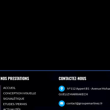
NOS PRESTATIONS
CONTACTEZ-NOUS
ACCUEIL
N°112 Appert B1 - Avenue Moha
CONCEPTION VISUELLE
GUELIZ MARRAKECH
SIGNALÉTIQUE
contact@groupemartinez.fr
ETUDES / PERMIS
ACTUALITÉS