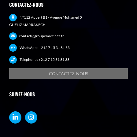
CONTACTEZ-NOUS
N°112 Appert B1 - Avenue Mohamed 5
GUELIZ MARRAKECH
contact@groupemartinez.fr
WhatsApp :
+212 7 15 31 81 33
Telephone :
+212 7 15 31 81 33
CONTACTEZ-NOUS
SUIVEZ-NOUS