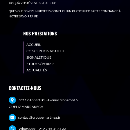
JUSQU'À VOS RÊVES LES PLUS FOUS.
QUE VOUS SOYEZ UN PROFESSIONNEL OU UN PARTICULIER, FAITES CONFIANCE À
NOTRE SAVOIR FAIRE.
NOS PRESTATIONS
ACCUEIL
CONCEPTION VISUELLE
SIGNALÉTIQUE
ETUDES / PERMIS
ACTUALITÉS
CONTACTEZ-NOUS
N°112 Appert B1 - Avenue Mohamed 5
GUELIZ MARRAKECH
contact@groupemartinez.fr
WhatsApp :
+212 7 15 31 81 33