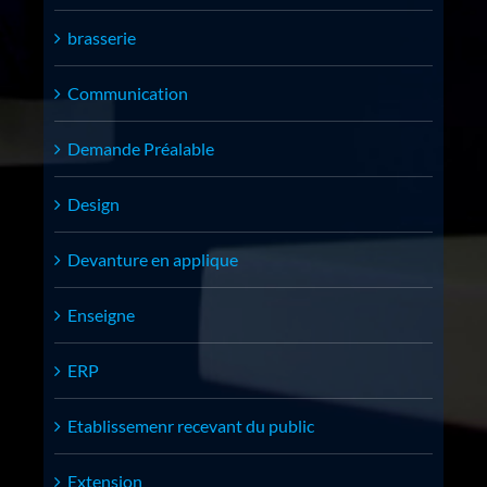
brasserie
Communication
Demande Préalable
Design
Devanture en applique
Enseigne
ERP
Etablissemenr recevant du public
Extension