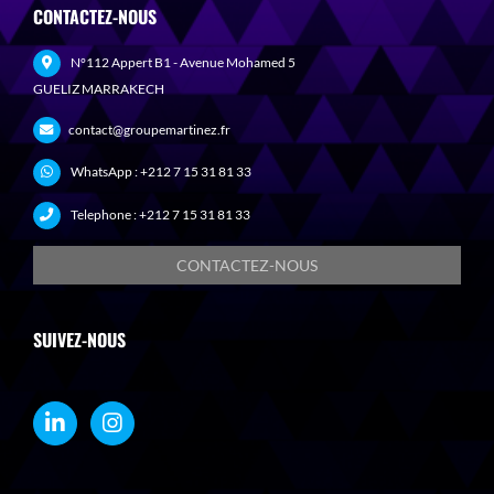
CONTACTEZ-NOUS
N°112 Appert B1 - Avenue Mohamed 5
GUELIZ MARRAKECH
contact@groupemartinez.fr
WhatsApp :
+212 7 15 31 81 33
Telephone :
+212 7 15 31 81 33
CONTACTEZ-NOUS
SUIVEZ-NOUS