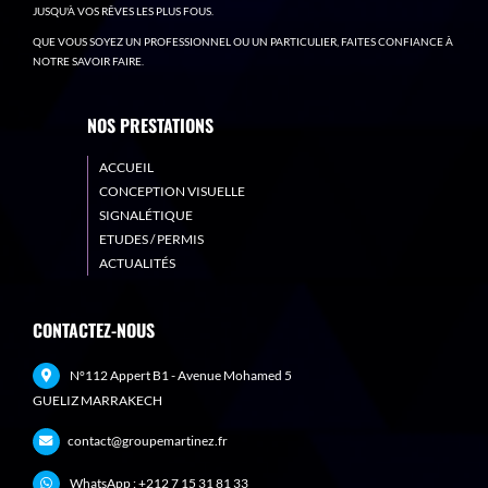
JUSQU'À VOS RÊVES LES PLUS FOUS.
QUE VOUS SOYEZ UN PROFESSIONNEL OU UN PARTICULIER, FAITES CONFIANCE À
NOTRE SAVOIR FAIRE.
NOS PRESTATIONS
ACCUEIL
CONCEPTION VISUELLE
SIGNALÉTIQUE
ETUDES / PERMIS
ACTUALITÉS
CONTACTEZ-NOUS
N°112 Appert B1 - Avenue Mohamed 5
GUELIZ MARRAKECH
contact@groupemartinez.fr
WhatsApp :
+212 7 15 31 81 33