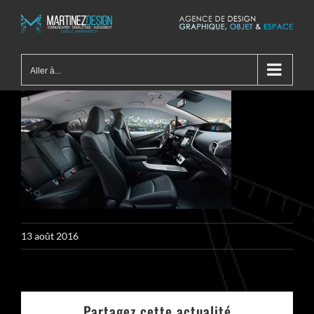
Passer
au
contenu
Aller à...
13 août 2016
Partagez cette actualité